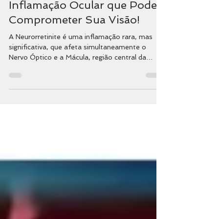
Uveítes
Neurorretinite: Entenda Essa
Inflamação Ocular que Pode
Comprometer Sua Visão!
A Neurorretinite é uma inflamação rara, mas
significativa, que afeta simultaneamente o
Nervo Óptico e a Mácula, região central da
retina responsável por detalhes visuais, leitura e
reconhecimento facial. A condição se
caracteriza por um quadro súbito de perda
visual, geralmente unilateral, com o achado
clássico de exsudatos em estrela macular.
Embora muitas vezes confundida com a neurite
óptica, trata-se de uma condição distinta com
causas, manifestações clínicas e tratament