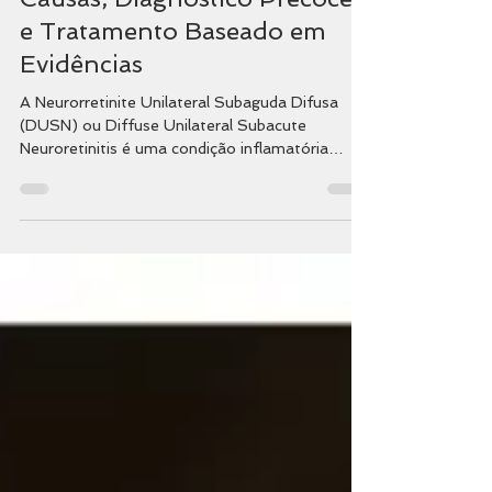
Subaguda Difusa (DUSN):
Causas, Diagnóstico Precoce
e Tratamento Baseado em
Evidências
A Neurorretinite Unilateral Subaguda Difusa
(DUSN) ou Diffuse Unilateral Subacute
Neuroretinitis é uma condição inflamatória
ocular rara, progressiva e potencialmente
devastadora, caracterizada por coriorretinite
multifocal causada pela migração de uma larva
de nematódeo no espaço sub-retiniano. Embora
incomum, a DUSN representa uma das causas
mais desafiadoras de perda visual unilateral em
crianças, adolescentes e adultos jovens.