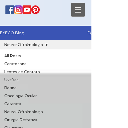
EYECO Blog
Neuro-Oftalmologia
All Posts
Ceratocone
Lentes de Contato
Uveítes
Retina
Oncologia Ocular
Catarata
Neuro-Oftalmologia
Cirurgia Refrativa
Glaucoma