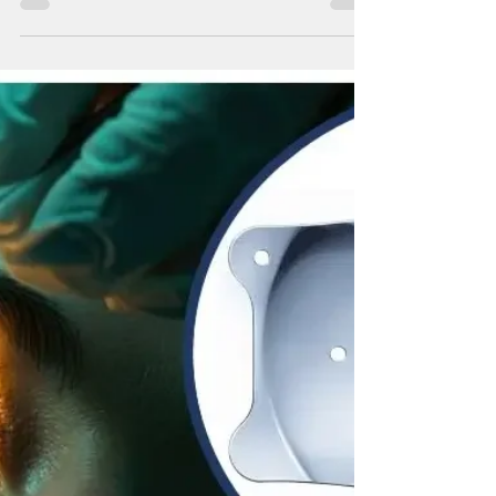
Cirurgia Refrativa
Cirurgia Refrativa PRK: O Que
Você Precisa Saber para Dizer
Adeus aos Óculos
A Cirurgia Refrativa PRK (Photorefractive
Keratectomy) é uma técnica consagrada, segura
e eficaz para corrigir erros refrativos como
miopia, hipermetropia e astigmatismo. Se você
sonha com uma vida sem óculos ou lentes de
contato, a Cirurgia PRK pode ser a solução
ideal.