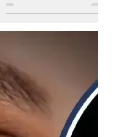
A LASIK Personalizada (Wavefront-Guided
LASIK) representa o que há de mais moderno
na Cirurgia Refrativa. Essa técnica avançada
permite uma correção visual sob medida para
Miopia, Hipermetropia e Astigmatismo, com
máxima precisão e segurança. Diferente da
LASIK convencional, ela analisa as imperfeições
ópticas únicas de cada olho, proporcionando
visão mais nítida, menos halos, glare e melhor
qualidade visual.