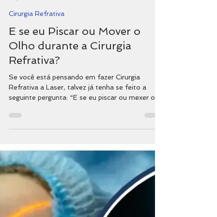
Dra. Yandely Ch
11 de mai. de 2025
Cirurgia Refrativa
E se eu Piscar ou Mover o
Olho durante a Cirurgia
Refrativa?
Se você está pensando em fazer Cirurgia
Refrativa a Laser, talvez já tenha se feito a
seguinte pergunta: “E se eu piscar ou mexer o
olho durante o procedimento?” Essa dúvida é
extremamente comum entre os pacientes e
totalmente compreensível! A boa notícia é que