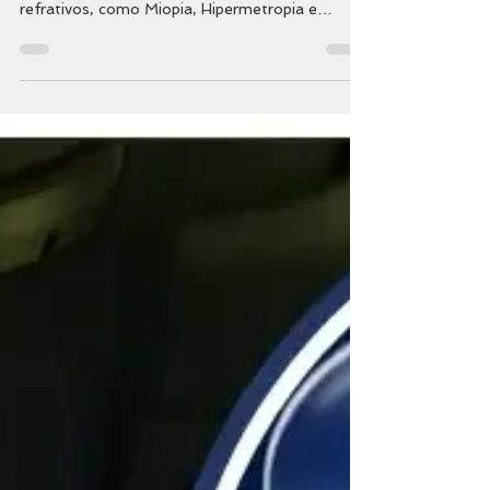
A Cirurgia LASIK é uma das técnicas mais
populares e avançadas para correção de erros
refrativos, como Miopia, Hipermetropia e
Astigmatismo. Com a crescente prevalência do
Diabetes na população, é comum surgirem
dúvidas sobre a segurança desse procedimento
em pacientes diabéticos. Afinal, LASIK e
diabetes são compatíveis? Neste artigo
completo, você vai entender Como o Diabetes
afeta a saúde ocular, quais os riscos específicos
para quem tem diabetes e quer fazer LASIK.