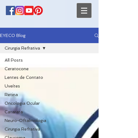
EYECO Blog
Cirurgia Refrativa
All Posts
Ceratocone
Lentes de Contato
Uveítes
Retina
Oncologia Ocular
Catarata
Neuro-Oftalmologia
Cirurgia Refrativa
Glaucoma