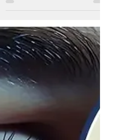
O LASIK (Laser-Assisted In Situ Keratomileusis)
é atualmente a cirurgia refrativa mais realizada
no mundo, especialmente indicada para
correção de Miopia, Astigmatismo e
Hipermetropia. Com recuperação rápida, alta
taxa de sucesso e resultados duradouros, o
procedimento tem transformado a vida de
milhões de pessoas que desejam se libertar dos
óculos ou das lentes de contato.