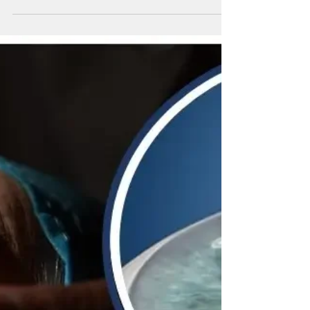
Cirurgia Refrativa
A Cirurgia Refrativa avançou significativamente
nas últimas décadas, transformando a maneira
como corrigimos a visão. Entre as tecnologias
mais modernas, previsíveis e eficazes da
oftalmologia moderna está o LASIK com Laser
de Femtosegundo (FemtoLASIK). Esta técnica
revolucionou a correção visual ao aliar alta
precisão, segurança cirúrgica e uma recuperação
notavelmente rápida, consolidando-se como a
principal escolha para a correção definitiva da
Miopia, Astigmatismo e Hiper