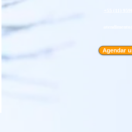
+55 (11) 959
atendimento
Agendar u