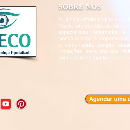
SOBRE NÓS
A Clínica Oftalmológica EYEC
Paulo, oferecendo atendimen
especialistas renomados e 
Nossa missão é proporcionar 
e humanizada, sempre atual
inovações. Para nós sua visã
com um atendimento personaliz
Agendar uma c