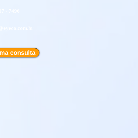
67 - 7496
@eyeco.com.br
ma consulta