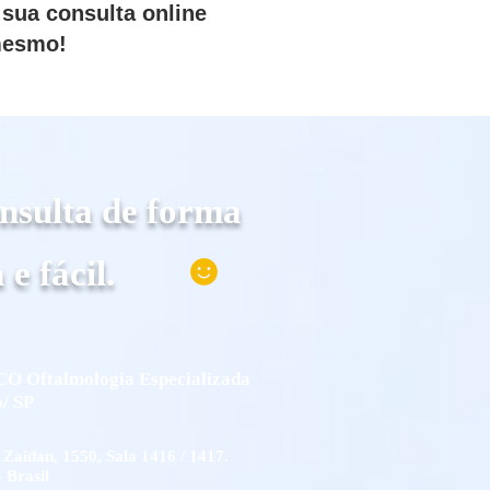
sua consulta online
mesmo!
nsulta de forma
 e fácil.
CO Oftalmologia Especializada
/ SP
 Zaidan, 1550, Sala 1416 / 1417.
- Brasil