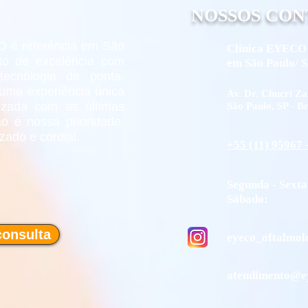
NOSSOS CON
O é referência em São
Clínica EYECO 
to de excelência com
em São Paulo/ 
tecnologia de ponta.
uma experiência única
Av. Dr. Chucri Za
izada com as últimas
São Paulo, SP - Br
o é nossa prioridade,
ado e cordial.
+55 (11) 95967 
Segunda - Sexta
​Sábado: 9:
onsulta
eyeco_oftalmol
atendimento@e