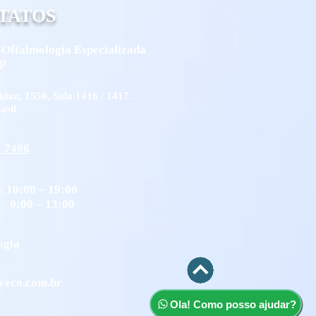
TATOS
Oftalmologia Especializada
SP
idan, 1550, Sala 1416 / 1417.
asil
- 7496
: 10:00 – 19:00
00 – 13:00
ogia
yeco.com.br
Ola! Como posso ajudar?