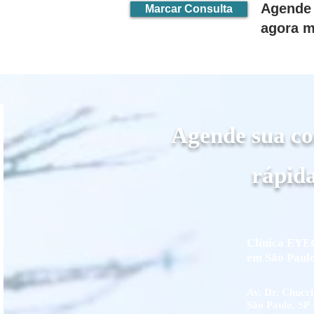
Agende 
Marcar Consulta
agora 
Agende sua co
rápida
Clínica EYE
em São Paulo
Av. Dr. Chucri
São Paulo, SP 