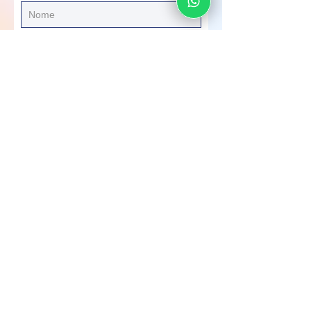
Seu e-mail
Seu WhatsApp
Sua Mensagem
Enviar
Clínica EYECO Oftalmologia
Especializada em São Paulo/ SP
Av. Dr. Chucri Zaidan, 1550, Sala