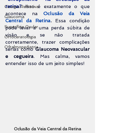
retina?
Isso é exatamente o que 
Cirurgia Refrativa
acontece na 
Oclusão da Veia 
Glaucoma
Central da Retina
.
 Essa condição 
Superfície Ocular
pode levar a uma perda súbita de 
visão e, se não tratada 
Ortoceratologia
corretamente, trazer complicações 
Oftalmopediatria
sérias como 
Glaucoma Neovascular 
e cegueira
. Mas calma, vamos 
entender isso de um jeito simples!
Oclusão da Veia Central da Retina