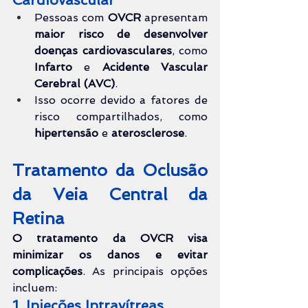
Pessoas com 
OVCR
apresentam 
maior risco de desenvolver 
doenças cardiovasculares
, como 
Infarto 
e 
Acidente Vascular 
Cerebral (AVC)
.
Isso ocorre devido a fatores de 
risco compartilhados, como 
hipertensão 
e 
aterosclerose
.
Tratamento da Oclusão 
da Veia Central da 
Retina
O tratamento da OVCR visa 
minimizar os danos e evitar 
complicações
. As principais opções 
incluem:
1. Injeções Intravítreas