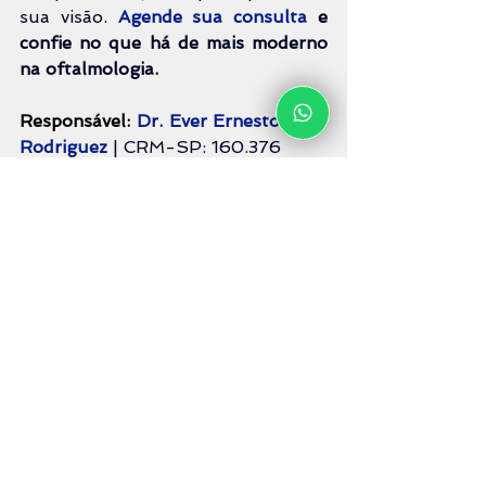
sua visão. 
Agende sua consulta 
e 
confie no que há de mais moderno 
na oftalmologia.
Responsável: 
Dr. Ever Ernesto Caso 
Rodriguez
| CRM-SP: 160.376
Confira essa e outras informações 
na nossa página do
Facebook
ou 
Instagram
.
Faça seu agendamento via 
WhatsApp
 agora!
Diabetes
Glaucoma Neovascular
Oclusão da Veia Central da Retina
hipertensão arterial
Tabagismo
Retina