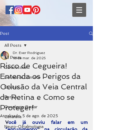
Post
All Posts
Dr. Ever Rodriguez
All Posts
18 de mar. de 2025
Risco de Cegueira!
Ceratocone
Entenda os Perigos da
Lentes de Contato
Oclusão da Veia Central
Uveítes
da Retina e Como se
Retina
Proteger!
Oncologia Ocular
Atualizado:
5 de ago. de 2025
Catarata
V
ocê já ouviu falar em um 
Neuro-Oftalmologia
"entupimento" na circulação da 