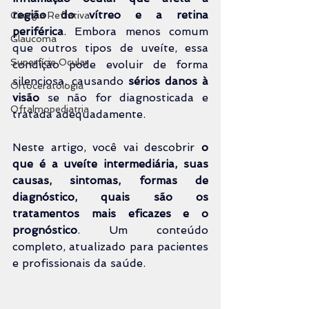
região do vítreo e a retina 
Cirurgia Refrativa
periférica
. Embora menos comum 
Glaucoma
que outros tipos de uveíte, essa 
Superfície Ocular
condição pode evoluir de forma 
silenciosa, causando 
sérios danos à 
Ortoceratologia
visão
 se não for diagnosticada e 
Oftalmopediatria
tratada adequadamente.
Neste artigo, você vai descobrir 
o 
que é a uveíte intermediária, suas 
causas, sintomas, formas de 
diagnóstico, 
quais são os 
tratamentos mais eficazes e o 
prognóstico
. Um conteúdo 
completo, atualizado para pacientes 
e profissionais da saúde.