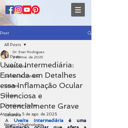
Post
All Posts
Dr. Ever Rodriguez
All Posts
2 de mai. de 2025
Uveíte Intermediária:
Ceratocone
Entenda em Detalhes
Lentes de Contato
essa Inflamação Ocular
Uveítes
Silenciosa e
Retina
Potencialmente Grave
Oncologia Ocular
Atualizado:
5 de ago. de 2025
Catarata
A 
Uveíte Intermediária
é uma 
Neuro-Oftalmologia
inflamação ocular que afeta a 