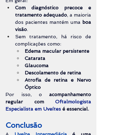
Em geral:
Com diagnóstico precoce e 
tratamento adequado
, a maioria 
dos pacientes mantém uma 
boa 
visão
.
Sem tratamento, há risco de 
complicações como:
Edema macular persistente
Catarata
Glaucoma
Descolamento de retina
Atrofia de retina e Nervo 
Óptico
Por isso, o 
acompanhamento 
regular com 
Oftalmologista 
Especialista em Uveítes
 é essencial.
Conclusão
A 
Uveíte Intermediária
é uma 