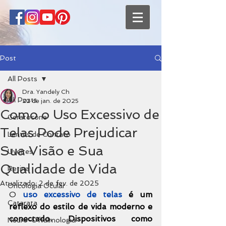
Post
All Posts
Dra. Yandely Ch
All Posts
22 de jan. de 2025
Como o Uso Excessivo de
Ceratocone
Telas Pode Prejudicar
Lentes de Contato
Sua Visão e Sua
Uveítes
Qualidade de Vida
Retina
Atualizado:
2 de fev. de 2025
Oncologia Ocular
O 
uso excessivo de telas
 é um 
Catarata
reflexo do estilo de vida moderno e 
conectado.
Dispositivos como 
Neuro-Oftalmologia