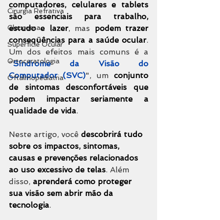
computadores, celulares e tablets
Cirurgia Refrativa
são essenciais para trabalho, 
Glaucoma
estudo e lazer
, mas 
podem trazer 
conseqüências para a saúde ocular
. 
Superfície Ocular
Um dos efeitos mais comuns é a 
Ortoceratologia
"
Síndrome da Visão do 
Computador (SVC)
", um 
conjunto 
Oftalmopediatria
de sintomas desconfortáveis que 
podem impactar seriamente a 
qualidade de vida
.
Neste artigo, você 
descobrirá tudo 
sobre os impactos, sintomas, 
causas e prevenções relacionados 
ao uso excessivo de telas
. Além 
disso, 
aprenderá como proteger 
sua visão sem abrir mão da 
tecnologia
.