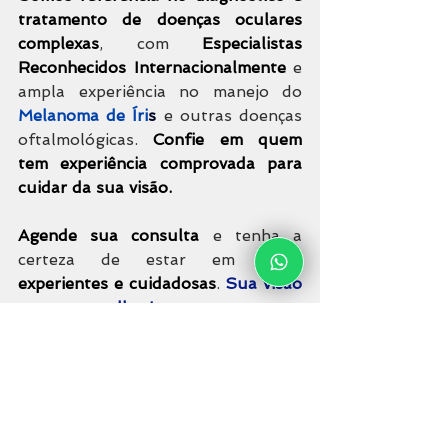
tratamento de doenças oculares 
complexas
, com 
Especialistas 
Reconhecidos Internacionalmente
 e 
ampla experiência no manejo do 
Melanoma de Íri
s
e outras doenças 
oftalmológicas. 
Confie em quem 
tem experiência comprovada para 
cuidar da sua visão.
Agende sua consulta
 e tenha a 
certeza de estar em 
mãos 
experientes e cuidadosas
. 
Sua visão 
merece o melhor!
Responsável: 
Dr. Ever Ernesto Caso 
Rodriguez
| CRM-SP: 
160.376
Confira essa e outras informações 
na nossa página do
Facebook
ou 