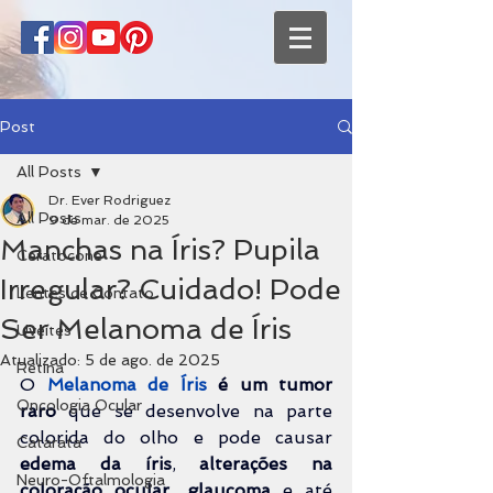
Post
All Posts
Dr. Ever Rodriguez
All Posts
9 de mar. de 2025
Manchas na Íris? Pupila
Ceratocone
Irregular? Cuidado! Pode
Lentes de Contato
Ser Melanoma de Íris
Uveítes
Atualizado:
5 de ago. de 2025
Retina
O 
Melanoma de Íris
é um tumor 
Oncologia Ocular
raro
 que se desenvolve na parte 
colorida do olho e pode causar 
Catarata
edema da íris
, 
alterações na 
Neuro-Oftalmologia
coloração ocular
, 
glaucoma 
e até 