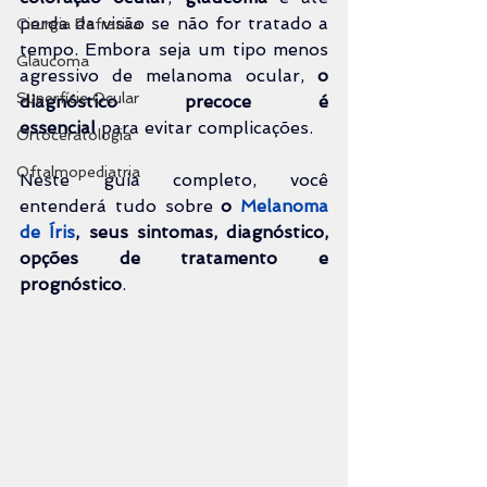
perda da visão se não for tratado a 
Cirurgia Refrativa
tempo. Embora seja um tipo menos 
Glaucoma
agressivo de melanoma ocular, 
o 
Superfície Ocular
diagnóstico precoce é 
essencial
 para evitar complicações.
Ortoceratologia
Oftalmopediatria
Neste guia completo, 
você 
entenderá tudo sobre
o 
Melanoma 
de Íris
, seus sintomas, diagnóstico, 
opções de tratamento e 
prognóstico
.