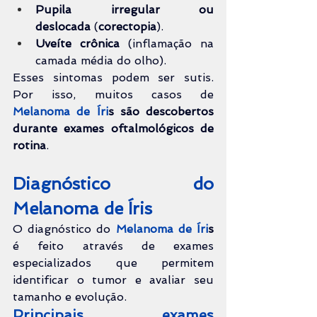
Pupila irregular ou 
deslocada
 (
corectopia
).
Uveíte crônica
 (inflamação na 
camada média do olho).
Esses sintomas podem ser sutis. 
Por isso, muitos casos de 
Melanoma de Íri
s
 são descobertos 
durante exames oftalmológicos de 
rotina
.
Diagnóstico do 
Melanoma de Íris
O diagnóstico do 
Melanoma de Íri
s
é feito através de exames 
especializados que permitem 
identificar o tumor e avaliar seu 
tamanho e evolução.
Principais exames 