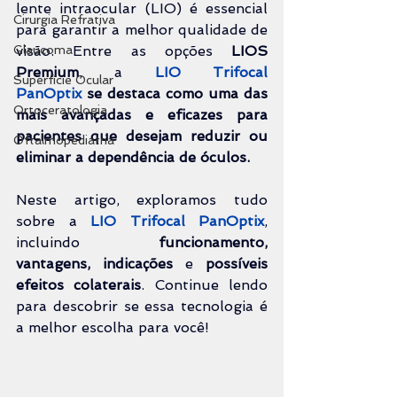
lente intraocular (LIO) é essencial 
Cirurgia Refrativa
para garantir a melhor qualidade de 
Glaucoma
visão. Entre as opções 
LIOS 
Premium
, a 
LIO Trifocal 
Superfície Ocular
PanOptix
se destaca como uma das 
Ortoceratologia
mais avançadas e eficazes para 
pacientes que desejam reduzir ou 
Oftalmopediatria
eliminar a dependência de óculos.
Neste artigo
, exploramos tudo 
sobre a 
LIO Trifocal PanOptix
, 
incluindo 
funcionamento, 
vantagens, indicações
 e 
possíveis 
efeitos colaterais
. Continue lendo 
para descobrir se essa tecnologia é 
a melhor escolha para você!