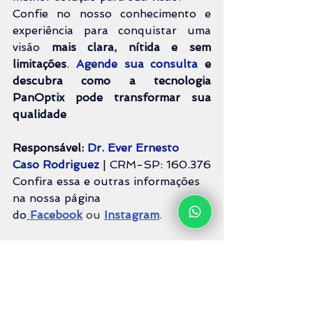
Confie no nosso conhecimento e 
experiência para conquistar uma 
visão 
mais clara, nítida e sem 
limitações
. 
Agende sua consulta
 e 
descubra como a tecnologia 
PanOptix pode transformar sua 
qualidade
Responsável: 
Dr. Ever Ernesto 
Caso Rodriguez
 | CRM-SP: 160.376
Confira essa e outras informações 
na nossa página 
do
Facebook
ou
Instagram
.
Faça seu agendamento via 
WhatsApp
miopia
Cirurgia de Catarata
Lentes intraoculares Premium
Presbiopia
Lentes intraoculares