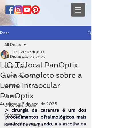
Post
All Posts
Dr. Ever Rodriguez
All Posts
15 de mar. de 2025
LIO Trifocal PanOptix:
Ceratocone
Guia Completo sobre a
Lentes de Contato
Lente Intraocular
Uveítes
PanOptix
Retina
Atualizado:
5 de ago. de 2025
Oncologia Ocular
A 
cirurgia de catarata é um dos 
Catarata
procedimentos oftalmológicos mais 
realizados no mundo
, e a escolha da 
Neuro-Oftalmologia