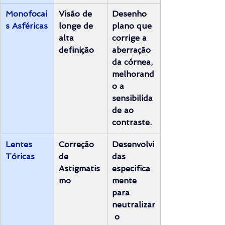
Monofocai
Visão de 
Desenho 
s Asféricas
longe de 
plano que 
alta 
corrige a 
definição
aberração 
da córnea, 
melhorand
o a 
sensibilida
de ao 
contraste.
Lentes 
Correção 
Desenvolvi
Tóricas
de 
das 
Astigmatis
especifica
mo
mente 
para 
neutralizar
 o 