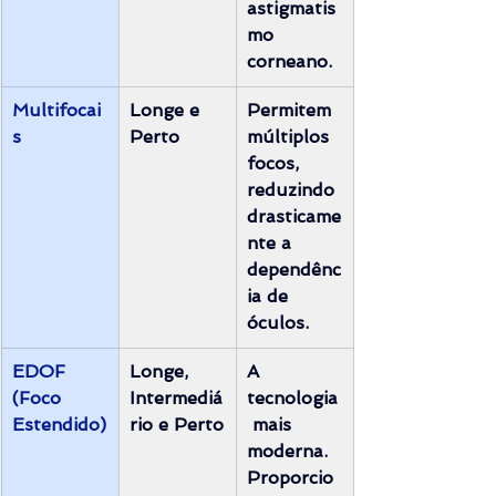
astigmatis
mo 
corneano.
Multifocai
Longe e 
Permitem 
s
Perto
múltiplos 
focos, 
reduzindo 
drasticame
nte a 
dependênc
ia de 
óculos.
EDOF 
Longe, 
A 
(Foco 
Intermediá
tecnologia
Estendido)
rio e Perto
 mais 
moderna. 
Proporcio