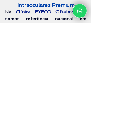
Intraoculares Premium
Na 
Clínica EYECO Oftalmologia
, 
somos referência nacional em
Cirurgia de Catarata
 com 
Lentes 
Intraoculares Premium
. Nosso 
corpo clínico reúne especialistas 
reconhecidos internacionalmente, 
com produção científica ativa e 
ampla experiência em casos 
complexos.
Nosso corpo clínico é liberado pelo 
Dr. Ever
 reconhecido 
internacionalmente, com produção 
científica ativa e ampla experiência 
em 
Cirurgia de Catarata
 em casos 
de 
alta complexidade
 em pacientes 
com 
Uveíte, Doen
ç
as da Retina
na 