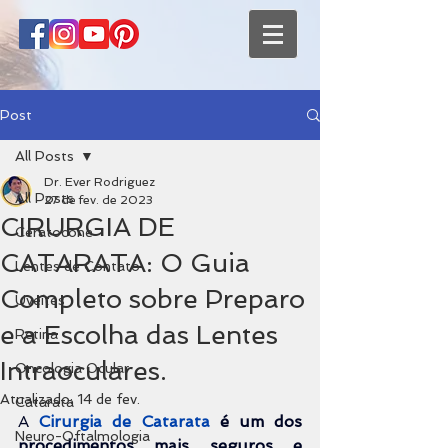
Post
All Posts
Dr. Ever Rodriguez
All Posts
27 de fev. de 2023
CIRURGIA DE
Ceratocone
CATARATA: O Guia
Lentes de Contato
Completo sobre Preparo
Uveítes
e a Escolha das Lentes
Retina
Intraoculares.
Oncologia Ocular
Atualizado:
14 de fev.
Catarata
A 
Cirurgia de Catarata
é um dos 
Neuro-Oftalmologia
procedimentos mais seguros e 