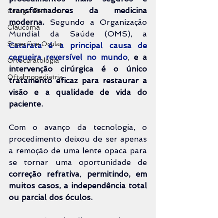
transformadores da medicina 
Cirurgia Refrativa
moderna.
 Segundo a Organização 
Glaucoma
Mundial da Saúde (OMS), a 
Superfície Ocular
Catarata é a principal causa de 
cegueira reversível no mundo
, 
e a 
Ortoceratologia
intervenção cirúrgica é o único 
Oftalmopediatria
tratamento eficaz para restaurar a 
visão e a qualidade de vida do 
paciente.
Com o avanço da tecnologia, o 
procedimento deixou de ser apenas 
a remoção de uma lente opaca para 
se tornar uma oportunidade de 
correção refrativa
, 
permitindo, em 
muitos casos, a independência total 
ou parcial dos óculos.