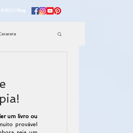
EYECO Blog
Catarata
ogia
e
pia!
er um livro ou 
muito provável 
mbora seja um 