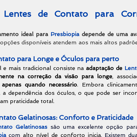
Lentes de Contato para Corr
amento ideal para 
Presbiopia
 depende de uma ava
 opções disponíveis atendem aos mais altos padrões
ntato para Longe e Óculos para perto
l e mais tradicional consiste na 
adaptação de 
Lent
amente na correção da visão para longe
 apenas quando necessário
. Embora clinicamente
 a dependência dos óculos, o que pode ser incon
am praticidade total.
ntato Gelatinosas: Conforto e Praticidade
tato
Gelatinosas
são uma excelente opção par
pia 
com 
alto nível de conforto inicia
. Existem du