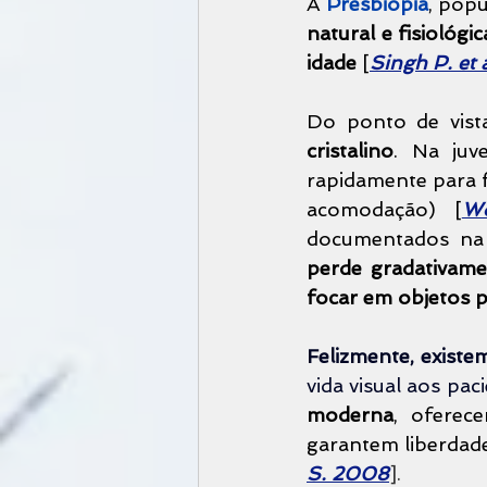
A 
Presbiopia
, pop
natural e fisiológ
idade 
[
Singh P. et 
cristalino
. Na juv
rapidamente para f
acomodação) [
Wo
documentados na l
perde gradativamen
focar em objetos 
Felizmente, existem
vida visual aos paci
moderna
, oferec
garantem liberdade
S. 2008
].