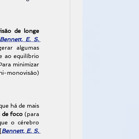
 é uma técnica em que um olho é corrigido para a visão de longe 
Bennett, E. S. 
erar algumas 
ao equilíbrio 
 Para minimizar 
ni-monovisão) 
ue há de mais 
s de foco
 (para 
que o cérebro 
[
Bennett, E. S. 