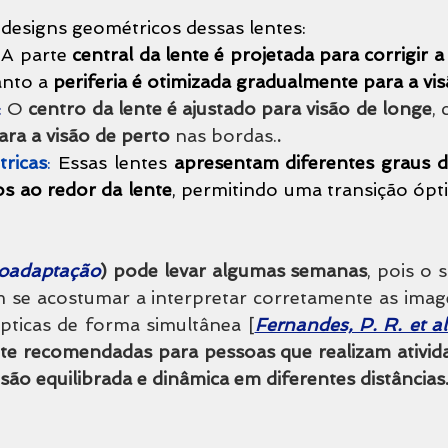
 designs geométricos dessas lentes:
 
A parte 
central da lente é projetada para corrigir a
anto a 
periferia é otimizada gradualmente para a vi
:
O 
centro da lente é ajustado para visão de longe
,
ara a visão de perto
 nas bordas.
.
ricas
:
Essas lentes 
apresentam diferentes graus di
os ao redor da lente
, permitindo uma transição ópti
oadaptação
) pode levar algumas semanas
, pois o s
 se acostumar a interpretar corretamente as image
pticas de forma simultânea [
Fernandes, P. R. et al
te recomendadas para pessoas que realizam atividad
ão equilibrada e dinâmica em diferentes distâncias.