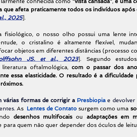
ularmente conhecida como "
vista cansada
", 
é uma c
ica que afeta praticamente todos os indivíduos após
al., 2025
]
.
entude, o cristalino é altamente flexível, muda
ocar objetos em diferentes distâncias (processo c
lffsohn JS. et al., 2023
]
. Segundo estudos
iteratura oftalmológica,
 com o passar dos anos,
te essa elasticidade. O resultado é a dificuldade 
próximos.
 várias formas de corrigir a 
Presbiopia 
e devolver 
entes. 
As 
Lentes de Contato
 surgem como uma 
so
endo 
desenhos multifocais
 ou 
adaptações em m
 para quem não quer depender dos óculos de leitu