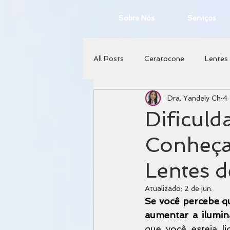
Sobre Nós
Serviços
All Posts
Ceratocone
Lentes
Dra. Yandely Ch
4 
Neuro-Oftalmologia
Cirurgi
Dificuld
Conheça
Oftalmopediatria
Lentes d
Atualizado:
2 de jun.
Se você percebe que
aumentar a ilumin
que você esteja l