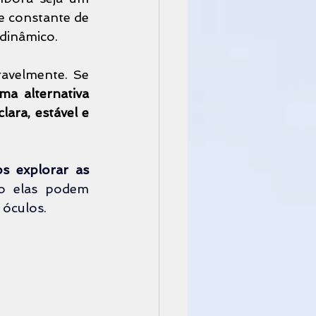
e constante de 
 dinâmico.
avelmente. Se 
a alternativa 
ara, estável e 
s explorar as 
e como elas podem 
 óculos.