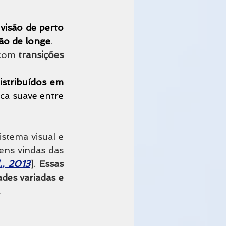
 visão de perto
são de longe
.
 com 
transições 
stribuídos em 
ca suave entre 
istema visual e 
ns vindas das 
., 2013
]. 
Essas 
es variadas e 
 