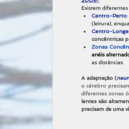
2008
].
Existem diferentes
Centro-Perto
:
(leitura), enqu
Centro-Longe
concêntricas p
Zonas Concênt
anéis alternad
as distâncias
A adaptação (
neur
o cérebro precisam
diferentes zonas ó
lentes são altamen
precisam de uma vis