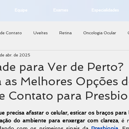
Equipe
Exames
Especialidades
 de Contato
Uveítes
Retina
Oncologia Ocular
de abr. de 2025
a Refrativa
Glaucoma
Superfície Ocular
Ortoceratol
ade para Ver de Perto?
 as Melhores Opções d
e Contato para Presbio
 precisa afastar o celular, esticar os braços para l
ação do ambiente para enxergar com clareza
, é 
idando com os primeiros sinais da 
Presbiopia
. E