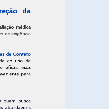
eção da 
liação médica 
 de exigência 
es de Contato
, associada ao uso de 
 eficaz, essa 
veniente para 
a quem busca 
as abordagens 