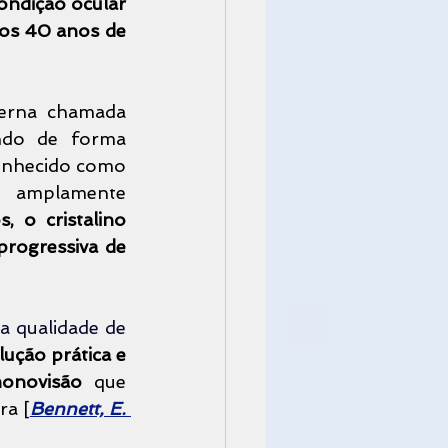
ondição ocular 
 os 40 anos de 
Do ponto de vista fisiológico, o nosso olho possui uma lente interna chamada 
ndo de forma 
onhecido como 
 amplamente 
 o cristalino 
progressiva de 
a qualidade de 
lução prática e 
onovisão
 que 
ra [
Bennett, E. 