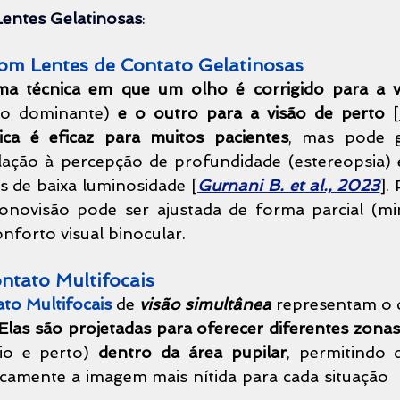
Lentes Gelatinosas
:
com Lentes de Contato Gelatinosas 
ho dominante) 
e o outro para a visão de perto
[
ica é eficaz para muitos pacientes
, mas pode g
lação à percepção de profundidade (estereopsia) e 
s de baixa luminosidade [
Gurnani B. et al., 2023
].
monovisão pode ser ajustada de forma parcial (mi
nforto visual binocular.
ontato Multifocais
to Multifocais
 de 
visão simultânea
 representam o q
Elas são projetadas para oferecer diferentes zona
io e perto) 
dentro da área pupilar
, permitindo 
camente a imagem mais nítida para cada situação 
 