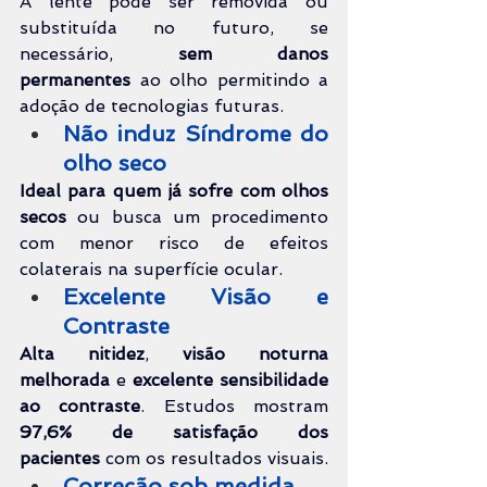
A lente pode ser removida ou 
substituída no futuro, se 
necessário, 
sem danos 
permanentes
 ao olho permitindo a 
adoção de tecnologias futuras.
Não induz Síndrome do 
olho seco
Ideal para quem já sofre com olhos 
secos
 ou busca um procedimento 
com menor risco de efeitos 
colaterais na superfície ocular.
Excelente Visão e 
Contraste
Alta nitidez
, 
visão noturna 
melhorada
 e 
excelente sensibilidade 
ao contraste
. Estudos mostram 
97,6% de satisfação dos 
pacientes
 com os resultados visuais.
Correção sob medida