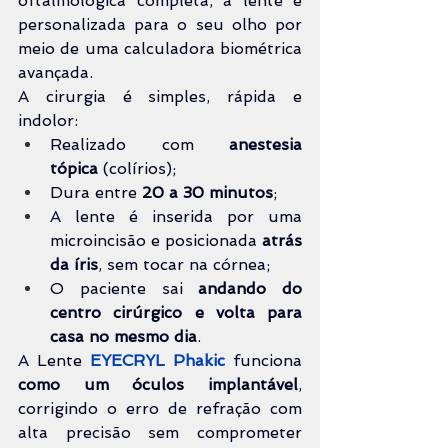
oftalmológica completa, a lente é 
personalizada para o seu olho por 
meio de uma calculadora biométrica 
avançada.
A cirurgia é simples, rápida e 
indolor:
Realizado com 
anestesia 
tópica
 (colírios);
Dura entre 
20 a 30 minutos
;
A lente é inserida por uma 
microincisão e posicionada 
atrás 
da íris
, sem tocar na córnea;
O paciente sai 
andando do 
centro cirúrgico e volta para 
casa no mesmo dia
.
A Lente 
EYECRYL Phakic
 funciona 
como um óculos implantável
, 
corrigindo o erro de refração com 
alta precisão sem comprometer 