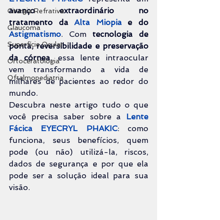
avanço extraordinário no 
Cirurgia Refrativa
tratamento da 
Alta Miopia
 e do 
Glaucoma
Astigmatismo
. Com 
tecnologia de 
Superfície Ocular
ponta, reversibilidade e preservação 
da córnea
, essa lente intraocular 
Ortoceratologia
vem transformando a vida de 
Oftalmopediatria
milhares de pacientes ao redor do 
mundo.
Descubra neste artigo tudo o que 
você precisa saber sobre a 
Lente 
Fácica EYECRYL PHAKIC
: como 
funciona, seus benefícios, quem 
pode (ou não) utilizá-la, riscos, 
dados de segurança e por que ela 
pode ser a solução ideal para sua 
visão.