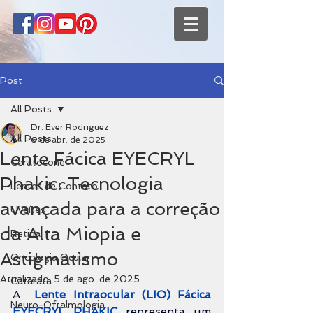
Post
All Posts
Dr. Ever Rodriguez
All Posts
6 de abr. de 2025
Lente Fácica EYECRYL
Ceratocone
Phakic: Tecnologia
Lentes de Contato
avançada para a correção
Uveítes
da Alta Miopia e
Retina
Astigmatismo
Oncologia Ocular
Atualizado:
5 de ago. de 2025
Catarata
A 
Lente Intraocular (LIO)
 Fácica 
Neuro-Oftalmologia
EYECRYL PHAKIC
 representa um 