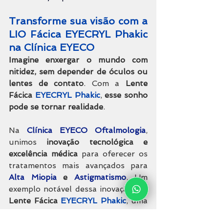
Transforme sua visão com a 
LIO Fácica EYECRYL Phakic 
na Clínica EYECO
Imagine enxergar o mundo com 
nitidez, sem depender de óculos ou 
lentes de contato
. Com a 
Lente 
Fácica 
EYECRYL Phakic
, 
esse sonho 
pode se tornar realidade
.
Na 
Clínica EYECO Oftalmologia
, 
unimos 
inovação tecnológica e 
excelência médica
 para oferecer os 
tratamentos mais avançados para 
Alta Miopia
 e 
Astigmatismo
. Um 
exemplo notável dessa inovação é a 
Lente Fácica 
EYECRYL Phakic
, uma 
lente intraocular de alta 