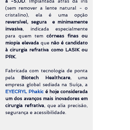
a -5,0D
. Implantada atrás da íris 
(sem remover a lente natural - o 
cristalino), ela é uma opção 
reversível, segura  e minimamente 
invasiva
, indicada especialmente 
para quem tem 
córneas finas ou 
miopia elevada
 que 
não é candidato 
à cirurgia refrativa como LASIK ou 
PRK
.
Fabricada com tecnologia de ponta 
pela 
Biotech Healthcare
, uma 
empresa global sediada na Suíça, a 
EYECRYL Phakic
é hoje considerada 
um dos
avanços mais inovadores em 
cirurgia refrativa
, que alia precisão, 
segurança e acessibilidade.