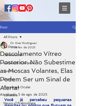
Post
All Posts
Dr. Ever Rodriguez
All Posts
17 de fev. de 2025
Descolamento Vítreo
Ceratocone
Posterior: Não Subestime
Lentes de Contato
as Moscas Volantes, Elas
Uveítes
Podem Ser um Sinal de
Retina
Alerta!
Oncologia Ocular
Atualizado:
5 de ago. de 2025
Catarata
Você já percebeu pequenas 
Neuro-Oftalmologia
manchas ou pontos que flutuam na 