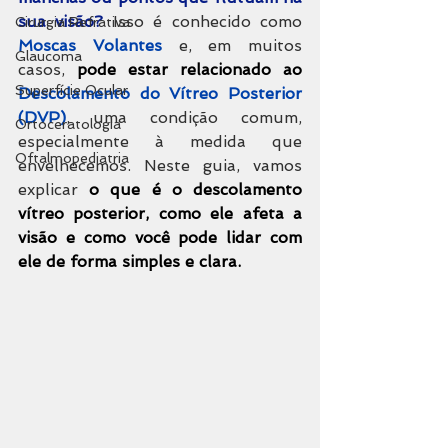
sua visão?
 Isso é conhecido como 
Cirurgia Refrativa
Moscas Volantes
 e, em muitos 
Glaucoma
casos, 
pode estar relacionado ao 
Superfície Ocular
Descolamento do Vítreo Posterior 
(DVP)
, uma condição comum, 
Ortoceratologia
especialmente à medida que 
Oftalmopediatria
envelhecemos. Neste guia, vamos 
explicar 
o que é o descolamento 
vítreo posterior, como ele afeta a 
visão e como você pode lidar com 
ele de forma simples e clara.