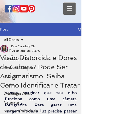
Post
All Posts
Dra. Yandely Ch
All Posts
10 de abr. de 2025
Visão Distorcida e Dores
Ceratocone
de Cabeça? Pode Ser
Lentes de Contato
Astigmatismo. Saiba
Uveítes
Como Identificar e Tratar
Retina
Vamos imaginar que seu olho 
Oncologia Ocular
funcione como uma câmera 
Catarata
fotográfica. Para gerar uma 
imagem nítida, a luz precisa passar 
Neuro-Oftalmologia