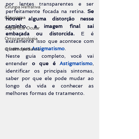
por lentes transparentes e ser 
Cirurgia Refrativa
perfeitamente focada na retina. 
Se 
Glaucoma
houver alguma distorção nesse 
caminho, a imagem final sai 
Superfície Ocular
embaçada ou distorcida.
 E é 
Ortoceratologia
exatamente isso que acontece com 
quem tem 
Astigmatismo
.
Oftalmopediatria
Neste guia completo, você vai 
entender 
o que é 
Astigmatismo
, 
identificar os principais sintomas, 
saber por que ele pode mudar ao 
longo da vida e conhecer as 
melhores formas de tratamento.