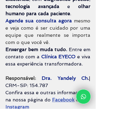
tecnologia avançada
 e 
olhar 
humano para cada paciente
.
Agende sua consulta agora
 mesmo 
e veja como é ser cuidado por uma 
equipe que realmente se importa 
com o que você vê.
Enxergar bem muda tudo.
 Entre em 
contato com a 
Clínica EYECO
 e viva 
essa experiência transformadora.
Responsável: 
Dra. Yandely Ch
.
| 
CRM-SP: 154.787
Confira essa e outras informações 
na nossa página do 
Facebook
 ou 
Instagram
Faça seu agendamento 
via
WhatsApp
 agora!