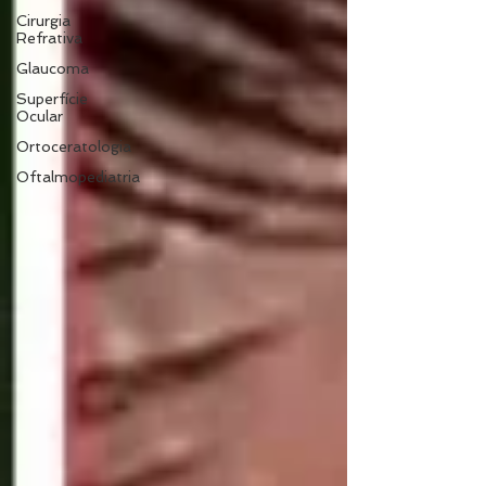
Cirurgia
Refrativa
Glaucoma
Superfície
Ocular
Ortoceratologia
Oftalmopediatria