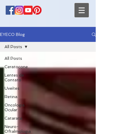
EYECO Blog
All Posts
All Posts
Ceratocone
Lentes de
Contato
Uveítes
Retina
Oncologia
Ocular
Catarata
Neuro-
Oftalmologia