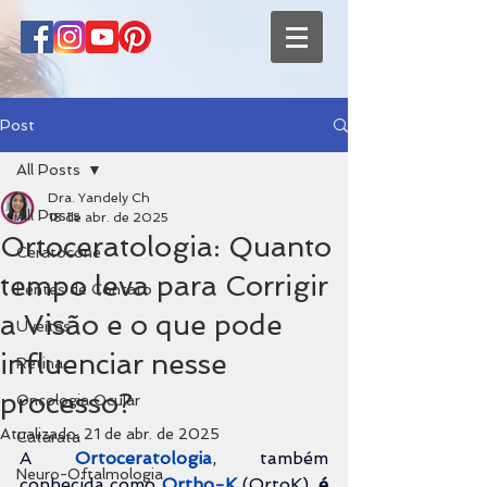
Post
All Posts
Dra. Yandely Ch
All Posts
18 de abr. de 2025
Ortoceratologia: Quanto
Ceratocone
tempo leva para Corrigir
Lentes de Contato
a Visão e o que pode
Uveítes
influenciar nesse
Retina
processo?
Oncologia Ocular
Atualizado:
21 de abr. de 2025
Catarata
A 
Ortoceratologia
, também 
Neuro-Oftalmologia
conhecida como 
Ortho-K 
(OrtoK), 
é 