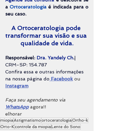
a 
Ortoceratologia 
é indicada para o 
seu caso.
A Ortoceratologia pode 
transformar sua visão e sua 
qualidade de vida.
Responsável: 
Dra. Yandely Ch
.
| 
CRM-SP: 154.787
Confira essa e outras informações 
na nossa página do
 Facebook
 ou 
Instagram
Faça seu agendamento via 
WhatsApp
 agora!!
elhorar
miopia
Astigmatismo
ortoceratologia
Ortho-k
Orto-K
controle da miopia
Lente do Sono