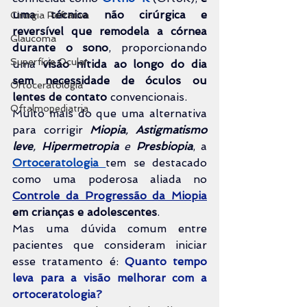
uma técnica não cirúrgica e 
Cirurgia Refrativa
reversível que remodela a córnea 
Glaucoma
durante o sono
, proporcionando 
Superfície Ocular
uma 
visão nítida ao longo do dia 
sem necessidade de óculos ou 
Ortoceratologia
lentes de contato
 convencionais.
Oftalmopediatria
Muito mais do que uma alternativa 
para corrigir 
Miopia
, 
Astigmatismo 
leve
, 
Hipermetropia
 e 
Presbiopia
, a 
Ortoceratologia 
tem se destacado 
como uma poderosa aliada no 
Controle da Progressão da Miopia
em crianças e adolescentes
.
Mas uma dúvida comum entre 
pacientes que consideram iniciar 
esse tratamento é: 
Quanto tempo 
leva para a visão melhorar com a 
ortoceratologia?