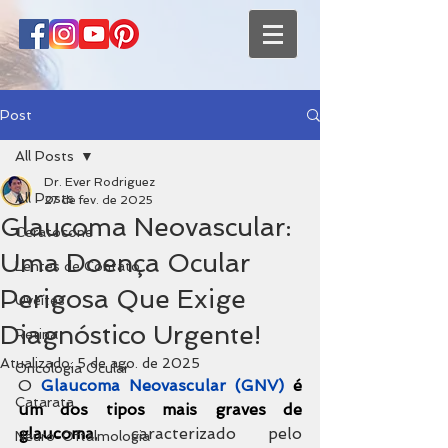
Post
All Posts
Dr. Ever Rodriguez
All Posts
27 de fev. de 2025
Glaucoma Neovascular:
Ceratocone
Uma Doença Ocular
Lentes de Contato
Perigosa Que Exige
Uveítes
Diagnóstico Urgente!
Retina
Atualizado:
5 de ago. de 2025
Oncologia Ocular
O 
Glaucoma Neovascular (GNV)
é 
Catarata
um dos tipos mais graves de 
glaucoma
, caracterizado pelo 
Neuro-Oftalmologia