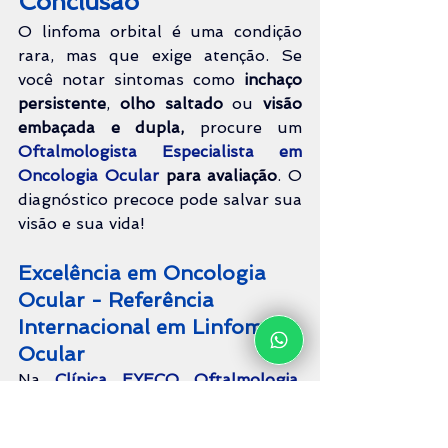
Conclusão
O linfoma orbital é uma condição 
rara, mas que exige atenção. Se 
você notar sintomas como 
inchaço 
persistente
, 
olho saltado
 ou 
visão 
embaçada e dupla, 
procure um 
Oftalmologista Especialista em 
Oncologia Ocular
para avaliação
. O 
diagnóstico precoce pode salvar sua 
visão e sua vida!
Excelência em Oncologia 
Ocular - Referência 
Internacional em Linfoma 
Ocular
Na 
Clínica EYECO Oftalmologia
, 
você encontra um 
dos maiores 
especialistas em Linfoma Ocular e 