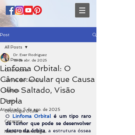
Post
All Posts
Dr. Ever Rodriguez
All Posts
19 de abr. de 2025
Linfoma Orbital: O
Ceratocone
Câncer Ocular que Causa
Lentes de Contato
Olho Saltado, Visão
Uveítes
Dupla
Retina
Atualizado:
5 de ago. de 2025
Oncologia Ocular
O 
Linfoma Orbital
é um tipo raro 
Catarata
de tumor que pode se desenvolver 
dentro da órbita
, a estrutura óssea 
Neuro-Oftalmologia