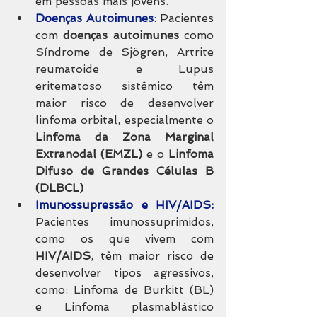
em pessoas mais jovens.
Doenças Autoimunes
:
 Pacientes 
com 
doenças autoimunes
 como 
Síndrome de Sjögren, Artrite 
reumatoide e Lupus 
eritematoso sistêmico têm 
maior risco de desenvolver 
linfoma orbital, especialmente o 
Linfoma da Zona Marginal 
Extranodal (EMZL) 
e o 
Linfoma 
Difuso de Grandes Células B 
(DLBCL)
Imunossupressão e HIV/AIDS: 
Pacientes imunossuprimidos, 
como os que vivem com 
HIV/AIDS
, têm maior risco de 
desenvolver tipos agressivos, 
como: Linfoma de Burkitt (BL) 
e Linfoma plasmablástico 