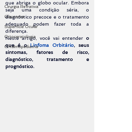
que abriga o globo ocular. Embora 
Cirurgia Refrativa
seja uma condição séria, o 
Glaucoma
diagnóstico precoce e o tratamento 
adequado podem fazer toda a 
Superfície Ocular
diferença.
Ortoceratologia
Neste artigo, você vai entender 
o 
que é o 
Linfoma Orbitário
, seus 
Oftalmopediatria
sintomas, fatores de risco, 
diagnóstico, tratamento e 
prognóstico.