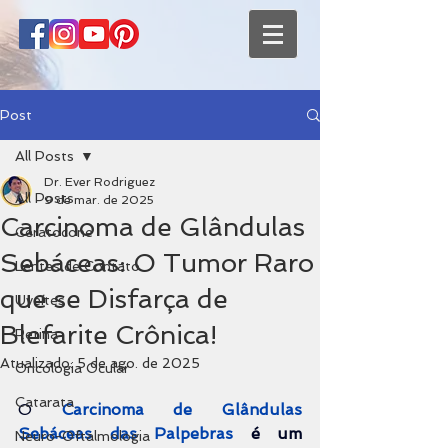
Post
All Posts
Dr. Ever Rodriguez
All Posts
9 de mar. de 2025
Carcinoma de Glândulas
Ceratocone
Sebáceas: O Tumor Raro
Lentes de Contato
que se Disfarça de
Uveítes
Blefarite Crônica!
Retina
Atualizado:
5 de ago. de 2025
Oncologia Ocular
Catarata
O 
Carcinoma de Glândulas 
Sebáceas
das Palpebras
é um 
Neuro-Oftalmologia