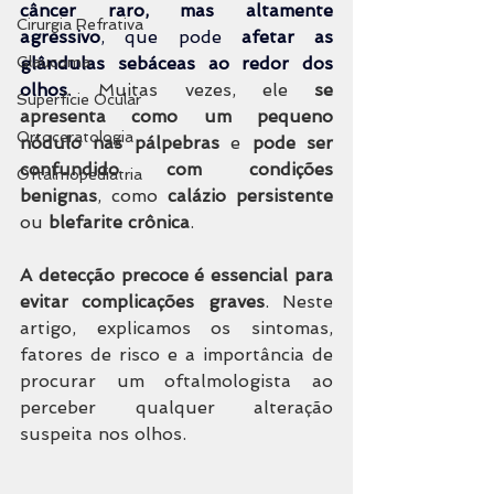
câncer raro, mas altamente 
Cirurgia Refrativa
agressivo
, que pode 
afetar as 
Glaucoma
glândulas sebáceas ao redor dos 
olhos
. 
Muitas vezes, ele 
se 
Superfície Ocular
apresenta como um pequeno 
Ortoceratologia
nódulo nas pálpebras
 e 
pode ser 
confundido com condições 
Oftalmopediatria
benignas
, como 
calázio persistente
ou 
blefarite 
crônica
.
A detecção precoce é essencial para 
evitar complicações graves
. Neste 
artigo, explicamos os sintomas, 
fatores de risco e a importância de 
procurar um oftalmologista ao 
perceber qualquer alteração 
suspeita nos olhos.