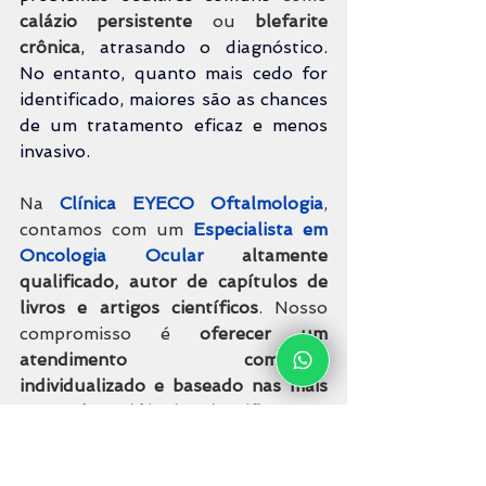
calázio persistente
 ou 
blefarite 
crônica
, atrasando o diagnóstico. 
No entanto, quanto mais cedo for 
identificado, maiores são as chances 
de um tratamento eficaz e menos 
invasivo.
Na 
Clínica EYECO Oftalmologia
, 
contamos com um 
Especialista em 
Oncologia Ocular
altamente 
qualificado, autor de capítulos de 
livros e artigos científicos
. Nosso 
compromisso é 
oferecer um 
atendimento completo, 
individualizado e baseado nas mais 
avançadas evidências científicas
.
Somos referência no
diagnóstico e 
tratamento de doenças oculares 