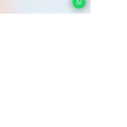
Agende sua consulta de
forma rápida e fácil.
FALE COM NOSSA EQUIPE
Agende sua consulta com a Clinica
EYECO pelo WhatsApp!
Nossa
equipe está pronta para responder suas
dúvidas.
Fale conosco agora!
Seu Nome