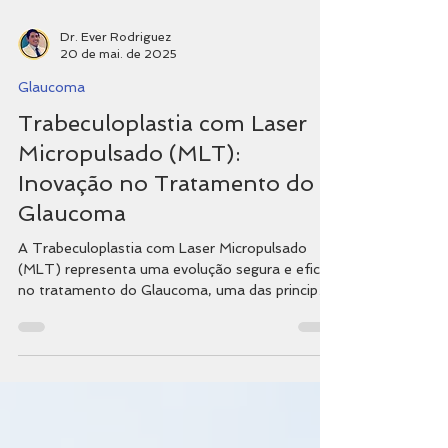
Dr. Ever Rodriguez
20 de mai. de 2025
Glaucoma
Trabeculoplastia com Laser
Micropulsado (MLT):
Inovação no Tratamento do
Glaucoma
A Trabeculoplastia com Laser Micropulsado
(MLT) representa uma evolução segura e eficaz
no tratamento do Glaucoma, uma das principais
causas de cegueira irreversível no mundo. Este
procedimento a laser tem ganhado destaque
por oferecer redução da pressão intraocular
(PIO) com menos riscos de efeitos colaterais
quando comparado aos métodos tradicionais.