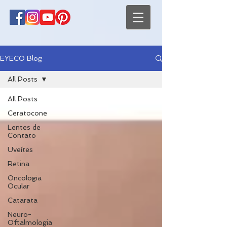
EYECO Blog
All Posts
All Posts
Ceratocone
Lentes de
Contato
Uveítes
Retina
Oncologia
Ocular
Catarata
Neuro-
Oftalmologia