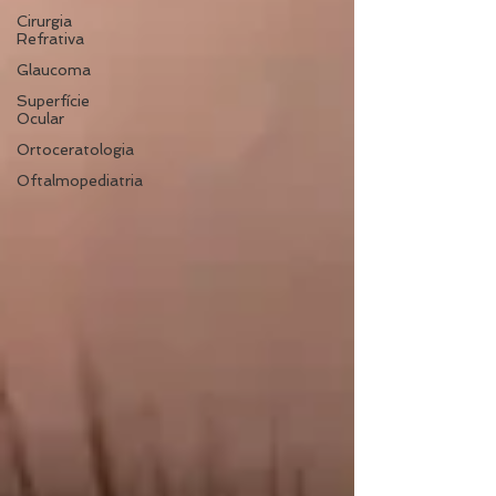
Cirurgia
Refrativa
Glaucoma
Superfície
Ocular
Ortoceratologia
Oftalmopediatria